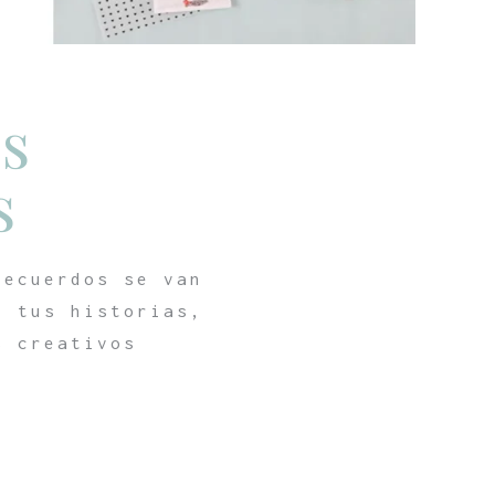
as
s
recuerdos se van
r tus historias,
s creativos