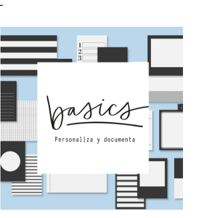
L
Basics