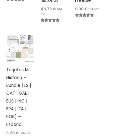
historias
Freebie
Valorado
48,76
€
0,00
€
con
IVA
IVA Inc.
4.83
Inc.
de 5
Valorado
con
Valorado
5.00
con
de 5
4.96
de 5
Tarjetas Mi
Historia –
Bundle (ES |
CAT | GAL |
EUS | ING |
FRA | ITA |
POR) –
Español
6,20
€
IVA Inc.