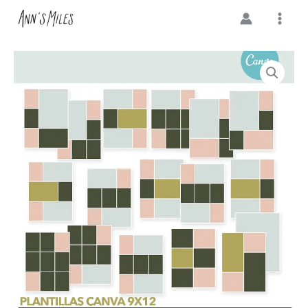
Canva
Ir
9x12"
al
cantidad
contenido