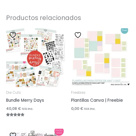
Productos relacionados
Die Cuts
Freebies
Bundle Merry Days
Plantillas Canva | Freebie
40,08
€
0,00
€
IVA Inc.
IVA Inc.
Valorado
con
5.00
de 5