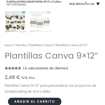
Inicio
/
Tienda
/
Plantillas Canva
/ Plantillas Canva 9×12″
Plantillas Canva 9×12″
(
4
valoraciones de clientes)
Valorado
4
2,48
€
con
5.00
de
IVA Inc.
5 en base
a
valoraciones
Plantillas Canva 9×12″ para personalizar tus proyectos de
de clientes
Scrapbooking de
Ann’s Miles.
Plantillas
AÑADIR AL CARRITO