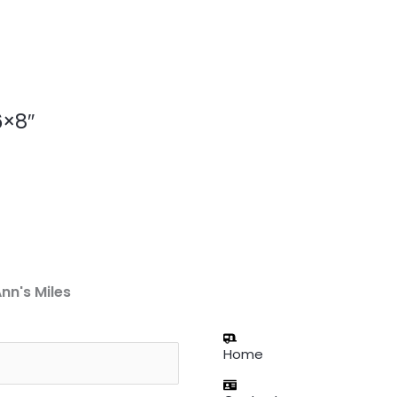
6×8″
nn's Miles
Home