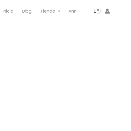
Canva
Personas
Inicio
Blog
Tienda
Ann
Favoritas
4x6"
y
3x4"
cantidad