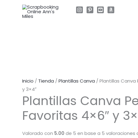
Ir
al
contenido
Inicio
/
Tienda
/
Plantillas Canva
/ Plantillas Canva
y 3×4″
Plantillas Canva P
Favoritas 4×6″ y 3×
Valorado con
5.00
de 5 en base a
5
valoraciones 