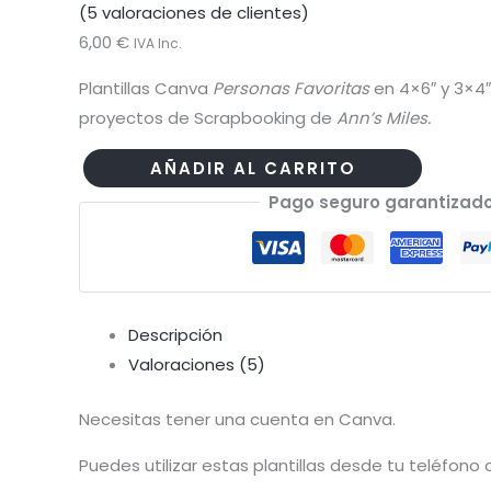
(
5
valoraciones de clientes)
6,00
€
IVA Inc.
Plantillas Canva
Personas Favoritas
en 4×6″ y 3×4″
proyectos de Scrapbooking de
Ann’s Miles.
AÑADIR AL CARRITO
Plantillas
Pago seguro garantizad
Canva
Personas
Favoritas
4x6"
Descripción
y
Valoraciones (5)
3x4"
cantidad
Necesitas tener una cuenta en Canva.
Puedes utilizar estas plantillas desde tu teléfono