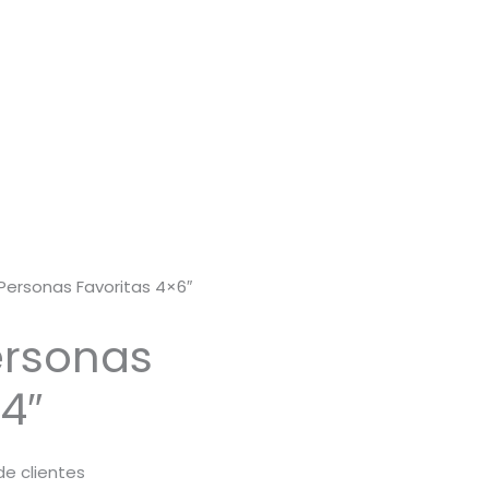
 Personas Favoritas 4×6″
ersonas
4″
de clientes