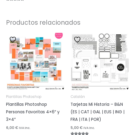
Valorado
con
5.00
de 5
Productos relacionados
Plantillas Photoshop
Catalán
Plantillas Photoshop
Tarjetas Mi Historia – B&N
Personas Favoritas 4×6″ y
(ES | CAT | GAL | EUS | ING |
3×4″
FRA | ITA | POR)
6,00
€
5,00
€
IVA Inc.
IVA Inc.