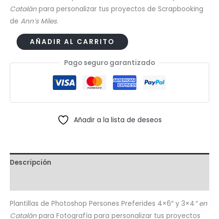
Catalán
para personalizar tus proyectos de Scrapbooking
de
Ann’s Miles
.
Plantillas
AÑADIR AL CARRITO
Photoshop
Pago seguro garantizado
Persones
Preferides
4x6"
y
3x4"
Añadir a la lista de deseos
(Catalán)
cantidad
Descripción
Valoraciones (0)
Plantillas de Photoshop Persones Preferides 4×6″ y 3×4
” en
Catalán
para Fotografía para personalizar tus proyectos