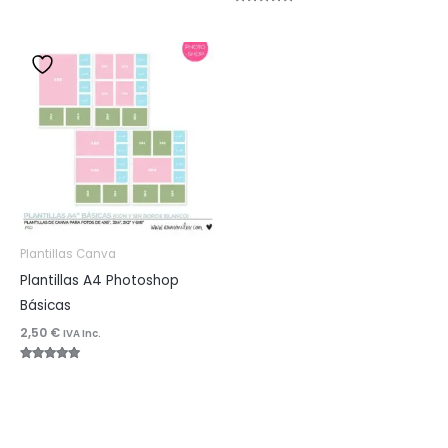
Valorado
con
5.00
de 5
Plantillas Canva
Plantillas A4 Photoshop
Básicas
2,50
€
IVA Inc.
Valorado
con
5.00
de 5