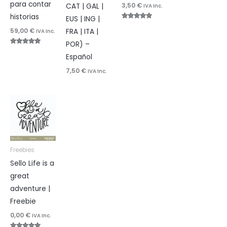
para contar
3,50
€
CAT | GAL |
IVA Inc.
historias
EUS | ING |
Valorado
59,00
€
con
FRA | ITA |
IVA Inc.
4.83
de 5
POR) –
Valorado
con
Español
4.96
de 5
7,50
€
IVA Inc.
Freebies
Sello Life is a
great
adventure |
Freebie
0,00
€
IVA Inc.