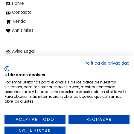
Home
Contacto
Tienda
Ann's Miles
Aviso Legal
Política de privacidad
Política de privacidad
Política de cookies
Utilizamos cookies
Términos y condiciones
Podemos utilizarlas para el análisis de los datos de nuestros
visitantes, para mejorar nuestro sitio web, mostrar contenido
personalizado y brindarle una excelente experiencia en el sitio web.
Para obtener más información sobre las cookies que utilizamos,
abre los ajustes.
Copyright © 2026 Ann's Miles
ACEPTAR TODO
RECHAZAR
NO, AJUSTAR
Powered by Ann's Miles