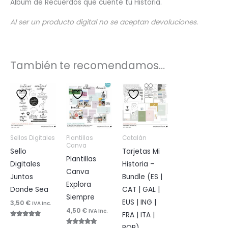
Álbum de Recuerdos que cuente tu Historia.
Al ser un producto digital no se aceptan devoluciones.
También te recomendamos…
Sellos Digitales
Plantillas
Catalán
Canva
Sello
Tarjetas Mi
Plantillas
Digitales
Historia –
Canva
Juntos
Bundle (ES |
Explora
Donde Sea
CAT | GAL |
Siempre
EUS | ING |
3,50
€
IVA Inc.
4,50
€
IVA Inc.
FRA | ITA |
Valorado
POR)
con