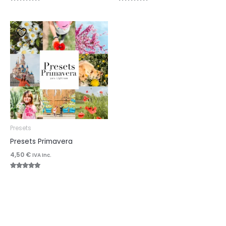
Valorado
Valorado
con
con
5.00
5.00
de 5
de 5
Presets
Presets Primavera
4,50
€
IVA Inc.
Valorado
con
5.00
de 5