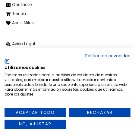
Contacto
Tienda
Ann's Miles
Aviso Legal
Política de privacidad
Política de privacidad
Política de cookies
Utilizamos cookies
Términos y condiciones
Podemos utilizarlas para el análisis de los datos de nuestros
visitantes, para mejorar nuestro sitio web, mostrar contenido
personalizado y brindarle una excelente experiencia en el sitio web.
Para obtener más información sobre las cookies que utilizamos,
abre los ajustes.
Copyright © 2026 Ann's Miles
ACEPTAR TODO
RECHAZAR
NO, AJUSTAR
Powered by Ann's Miles