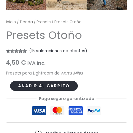
Inicio
/
Tienda
/
Presets
/ Presets Otoño
Presets Otoño
(
15
valoraciones de clientes)
Valorado
15
4,50
€
con
5.00
de
IVA Inc.
5 en base
a
valoraciones
Presets para Lightroom de
Ann’s Miles
de clientes
Presets
AÑADIR AL CARRITO
Otoño
Pago seguro garantizado
cantidad