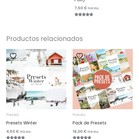
Valorado
5.00
con
de 5
7,50
€
4.96
IVA Inc.
de 5
Valorado
con
4.92
de 5
Productos relacionados
Presets
Presets
Presets Winter
Pack de Presets
4,50
€
16,00
€
IVA Inc.
IVA Inc.