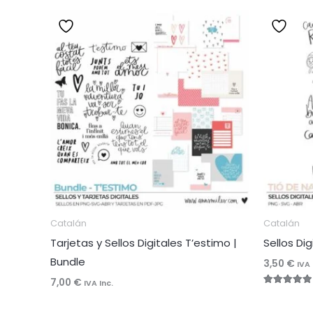
Catalán
Catalán
Tarjetas y Sellos Digitales T’estimo |
Sellos Di
Bundle
3,50
€
IVA 
7,00
€
IVA Inc.
Valorado
con
5.00