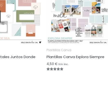
g
Plantillas Canva
gitales Juntos Donde
Plantillas Canva Explora Siempre
4,50
€
IVA Inc.
Valorado
con
4.96
de 5