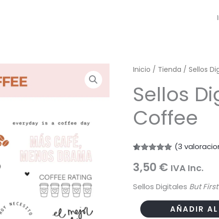
Inicio
/
Tienda
/
Sellos Di
Sellos Di
Coffee
(
3
valoracio
Valorado
3
3,50
€
con
5.00
IVA Inc.
de 5 en
base a
Sellos Digitales
But Firs
valoraciones
de clientes
Sellos
AÑADIR AL