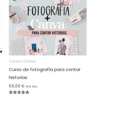
Cursos Online
Curso de fotografía para contar
historias
59,00
€
IVA Inc.
Valorado
con
4.96
de 5