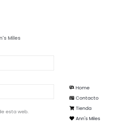
con
4.75
de 5
n's Miles
Home
Contacto
Tienda
de esta web.
Ann's Miles