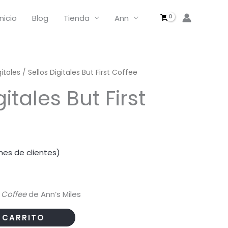
Digitales
But
Inicio
Blog
Tienda
Ann
First
Coffee
cantidad
gitales
/ Sellos Digitales But First Coffee
gitales But First
nes de clientes)
t Coffee
de Ann’s Miles
 CARRITO