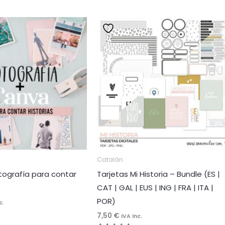
Catalán
tografía para contar
Tarjetas Mi Historia – Bundle (ES |
CAT | GAL | EUS | ING | FRA | ITA |
POR)
c.
7,50
€
IVA Inc.