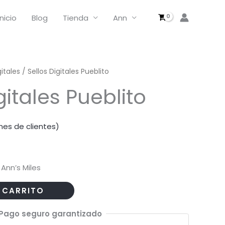
Digitales
Pueblito
Inicio
Blog
Tienda
Ann
cantidad
gitales
/ Sellos Digitales Pueblito
gitales Pueblito
nes de clientes)
 Ann’s Miles
 CARRITO
Pago seguro garantizado