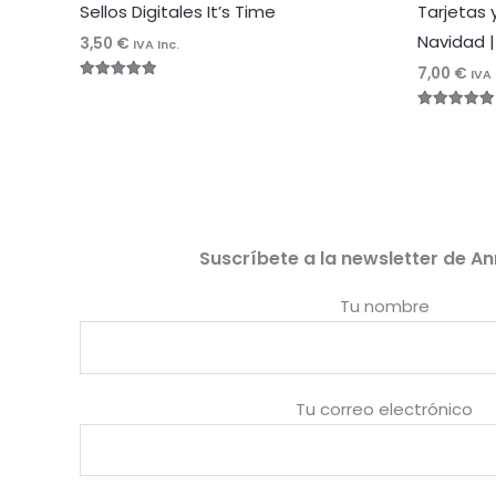
Sellos Digitales It’s Time
Tarjetas 
Navidad |
3,50
€
IVA Inc.
7,00
€
IVA 
Valorado
con
5.00
Valorado
de 5
con
5.00
de 5
Suscríbete a la newsletter de An
Tu nombre
Tu correo electrónico