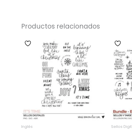
de 5
con
4.96
de 5
Productos relacionados
Inglés
Sellos Digi