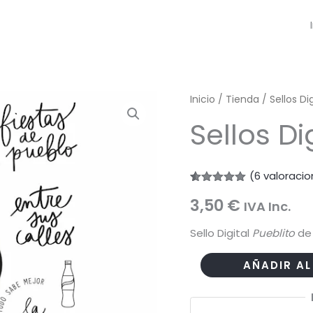
Inicio
/
Tienda
/
Sellos Di
Sellos Di
(
6
valoracio
Valorado
6
3,50
€
con
5.00
IVA Inc.
de 5 en
base a
Sello Digital
Pueblito
de
valoraciones
de clientes
Sellos
AÑADIR AL
Digitales
Pueblito