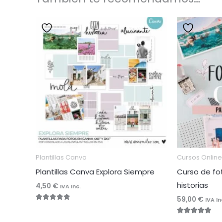
Plantillas Canva
Cursos Online
Plantillas Canva Explora Siempre
Curso de fo
historias
4,50
€
IVA Inc.
59,00
€
IVA In
Valorado
con
4.96
Valorado