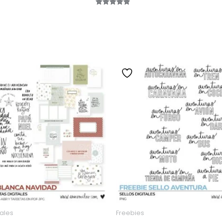
Valorado
con
4.92
de 5
tales
Freebies