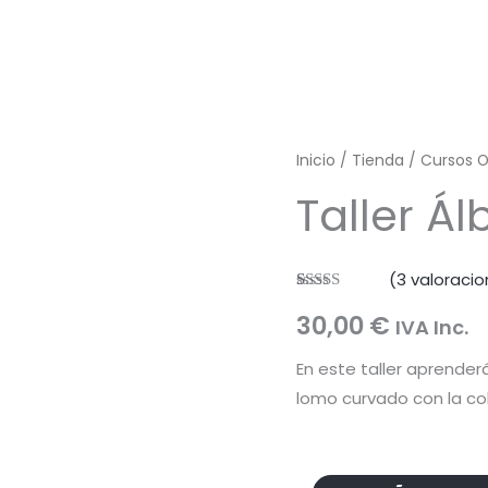
Inicio
/
Tienda
/
Cursos O
Taller Á
(
3
valoracio
Valorado
3
30,00
€
con
5.00
de
IVA Inc.
5 en base a
valoraciones
En este taller aprender
de clientes
lomo curvado con la col