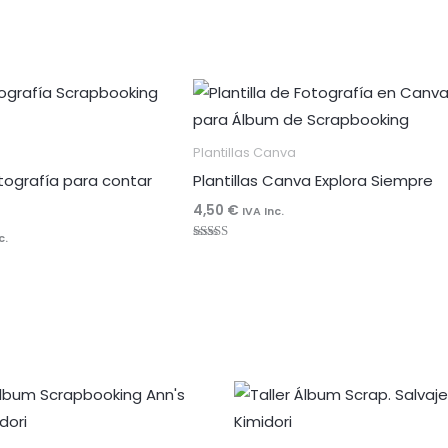
Plantillas Canva
tografía para contar
Plantillas Canva Explora Siempre
4,50
€
IVA Inc.
c.
Valorado
con
4.96
de 5