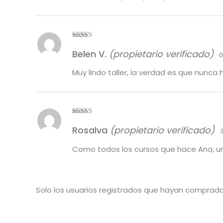
Valorado
Belen V.
(propietario verificado)
con
5
de 5
0
Muy lindo taller, la verdad es que nunca
Valorado
Rosalva
(propietario verificado)
con
5
de 5
Como todos los cursos que hace Ana, un
Solo los usuarios registrados que hayan comprad