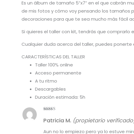
Es un álbum de tamaño 5”x7” en el que cabrán mu
de mis fotos y cómo voy pensando los tamaños pa
decoraciones para que te sea mucho más fácil ad
Si quieres el taller con kit, tendrás que comprarlo
Cualquier duda acerca del taller, puedes ponerte
CARACTERÍSTICAS DEL TALLER
Taller 100% online
Acceso permanente
A tu ritmo
Descargables
Duración estimada: 5h
Valorado
Patricia M.
(propietario verificado
con
5
de 5
Aun no lo empiezo pero ya lo estuve mir