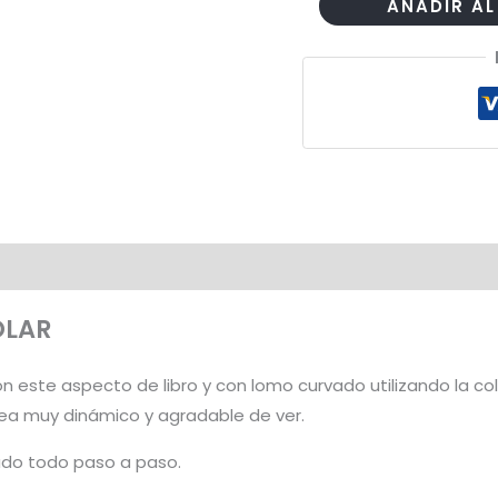
Taller
AÑADIR AL
Álbum
A
Volar
cantidad
OLAR
 este aspecto de libro y con lomo curvado utilizando la colec
sea muy dinámico y agradable de ver.
cado todo paso a paso.