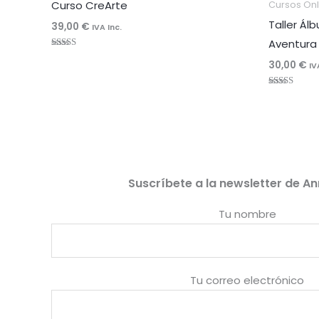
Curso CreArte
Cursos Onl
Taller Ál
39,00
€
IVA Inc.
Aventura
Valorado
30,00
€
con
IV
4.92
de 5
Valorado
con
5.00
de 5
Suscríbete a la newsletter de An
Tu nombre
Tu correo electrónico