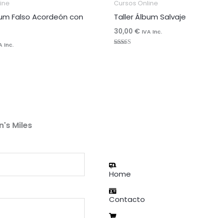
ine
Cursos Online
bum Falso Acordeón con
Taller Álbum Salvaje
30,00
€
IVA Inc.
A Inc.
Valorado
con
5.00
de 5
n's Miles
Home
Contacto