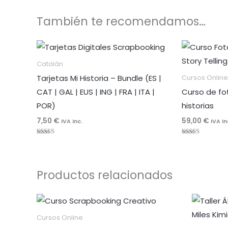
También te recomendamos…
Catalán
Tarjetas Mi Historia – Bundle (ES |
Cursos Online
CAT | GAL | EUS | ING | FRA | ITA |
Curso de fo
POR)
historias
7,50
€
59,00
€
IVA Inc.
IVA In
Valorado
Valorado
con
con
4.92
4.96
de 5
de 5
Productos relacionados
Cursos Online