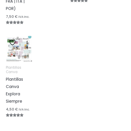
FRA | ITA |
de 5
Valorado
POR)
con
4.96
de 5
7,50
€
IVA Inc.
Valorado
con
4.92
de 5
Plantillas
Canva
Plantillas
Canva
Explora
Siempre
4,50
€
IVA Inc.
Valorado
con
4.96
de 5