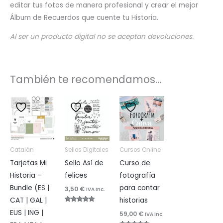
editar tus fotos de manera profesional y crear el mejor
Álbum de Recuerdos que cuente tu Historia.
Al ser un producto digital no se aceptan devoluciones.
También te recomendamos…
Catalán
Sellos Digitales
Cursos Online
Tarjetas Mi
Sello Así de
Curso de
Historia –
felices
fotografía
Bundle (ES |
para contar
3,50
€
IVA Inc.
CAT | GAL |
historias
Valorado
EUS | ING |
59,00
€
con
IVA Inc.
4.83