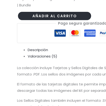
| Bundle
AÑADIR AL CARRITO
Tarjetas
Pago seguro garantizad
y
Sellos
Digitales
Aventura
Descripción
Camper
Valoraciones (5)
|
Bundle
La colección incluye Tarjetas y Sellos Digitales d
cantidad
formato .PDF. Los sellos dos imágenes por cada un
El formato de las tarjetas digitales te permite i
descargar todas las imágenes del kit por separado
Los Sellos Digitales también incluyen el formato .S