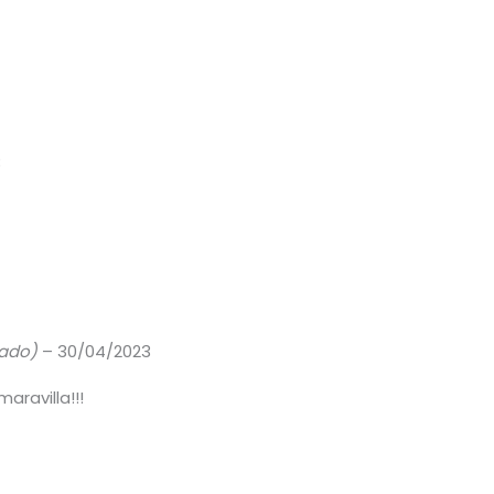
3
cado)
–
30/04/2023
aravilla!!!