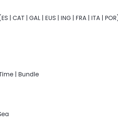
S | CAT | GAL | EUS | ING | FRA | ITA | POR
s Time | Bundle
Sea