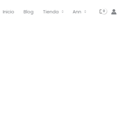
Sellos
Inicio
Blog
Tienda
Ann
Digitales
Aventura
Camper
|
Bundle
cantidad