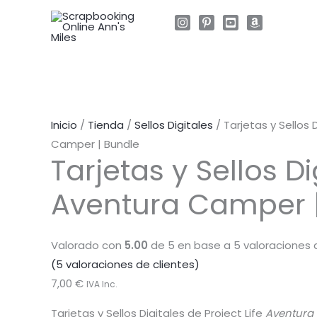
Ir
al
contenido
Inicio
/
Tienda
/
Sellos Digitales
/ Tarjetas y Sellos 
Camper | Bundle
Tarjetas y Sellos Di
Aventura Camper 
Valorado con
5.00
de 5 en base a
5
valoraciones 
(
5
valoraciones de clientes)
7,00
€
IVA Inc.
Tarjetas y Sellos Digitales de Project Life
Aventur