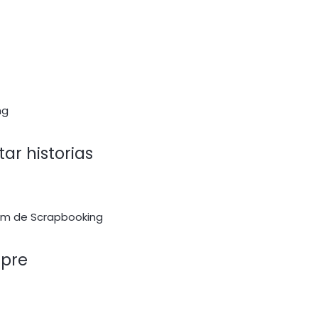
ar historias
mpre