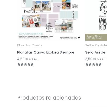
Plantillas Canva
Sellos Digital
Plantillas Canva Explora Siempre
Sello Así de 
4,50
€
3,50
€
IVA Inc.
IVA Inc.
Valorado
Valorado
con
con
4.96
4.83
de 5
de 5
Productos relacionados