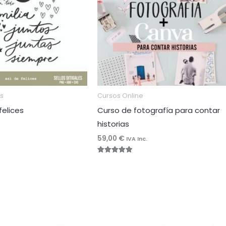
es
Cursos Online
felices
Curso de fotografía para contar
historias
59,00
€
IVA Inc.
Valorado
con
4.96
de 5