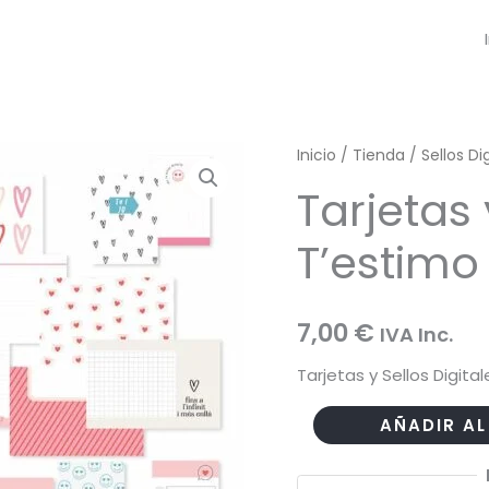
Inicio
/
Tienda
/
Sellos Di
Tarjetas 
T’estimo
7,00
€
IVA Inc.
Tarjetas y Sellos Digita
Tarjetas
AÑADIR AL
y
Sellos