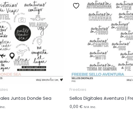
tales
Freebies
itales Juntos Donde Sea
Sellos Digitales Aventura | F
0,00
€
Inc.
IVA Inc.