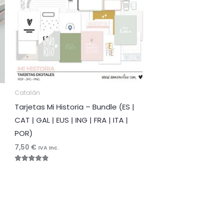
Catalán
Tarjetas Mi Historia – Bundle (ES |
CAT | GAL | EUS | ING | FRA | ITA |
POR)
7,50
€
IVA Inc.
Valorado
con
4.92
de 5