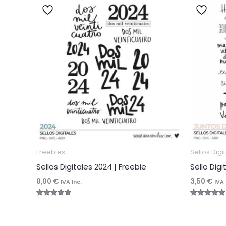
Freebies
Sellos Digi
Sellos Digitales 2024 | Freebie
Sello Dig
0,00
€
3,50
€
IVA Inc.
IVA 
Valorado
Valorado
con
con
5.00
5.00
de 5
de 5