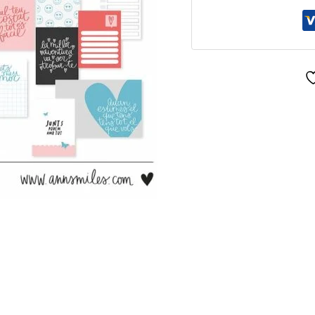
Digitales
T'estimo
|
Bundle
cantidad