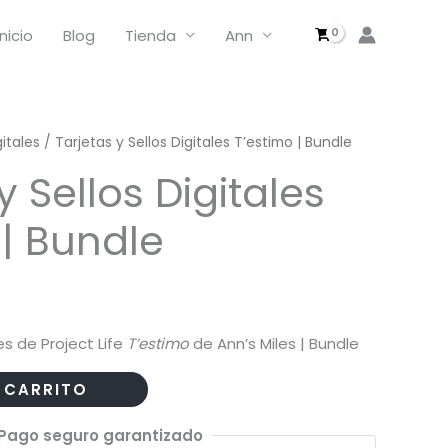
y
Sellos
Inicio
Blog
Tienda
Ann
Digitales
T'estimo
|
Bundle
gitales
/ Tarjetas y Sellos Digitales T’estimo | Bundle
cantidad
y Sellos Digitales
 | Bundle
les de Project Life
T’estimo
de Ann’s Miles | Bundle
 CARRITO
Pago seguro garantizado