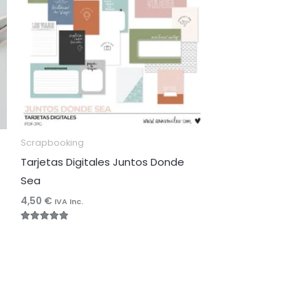
Scrapbooking
Tarjetas Digitales Juntos Donde
Sea
4,50
€
IVA Inc.
Valorado
con
5.00
de 5