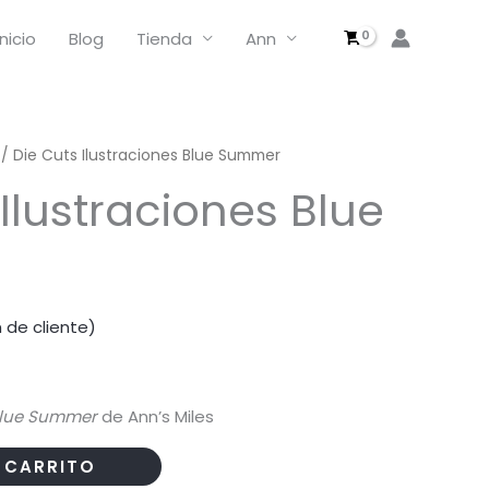
Cuts
Ilustraciones
Inicio
Blog
Tienda
Ann
Blue
Summer
cantidad
/ Die Cuts Ilustraciones Blue Summer
Ilustraciones Blue
 de cliente)
lue Summer
de Ann’s Miles
 CARRITO