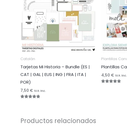
Catalán
Plantillas Can
Tarjetas Mi Historia – Bundle (ES |
Plantillas C
CAT | GAL | EUS | ING | FRA | ITA |
4,50
€
IVA Inc.
POR)
Valorado
7,50
€
con
IVA Inc.
4.96
de 5
Valorado
con
4.92
de 5
Productos relacionados