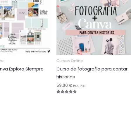
va
Cursos Online
anva Explora Siempre
Curso de fotografía para contar
historias
59,00
€
IVA Inc.
Valorado
con
4.96
de 5