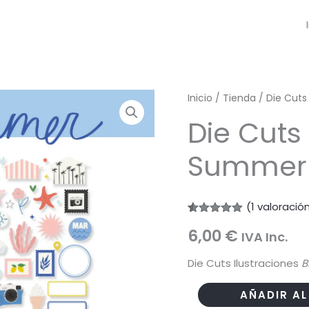
Inicio
/
Tienda
/
Die Cuts
Die Cuts 
Summer
(
1
valoración
Valorado
1
6,00
€
con
5.00
IVA Inc.
de 5 en
base a
Die Cuts Ilustraciones
B
valoración
de un
cliente
Die
AÑADIR AL