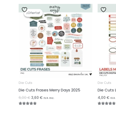
¡Oferta!
¡Oferta!
Die Cuts
Die Cuts
Die Cuts Frases Merry Days 2025
Die Cuts 
El
El
6,00
€
3,60
€
4,00
€
IVA Inc.
IVA 
precio
precio
original
actual
Valorado
Valorado
era:
es:
con
con
6,00 €.
3,60 €.
5.00
5.00