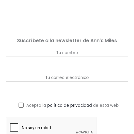
o
d
r
s
c
o
s
u
o
t
d
c
d
o
u
t
u
s
c
o
c
t
s
t
o
o
Suscríbete a la newsletter de Ann's Miles
s
s
Tu nombre
Tu correo electrónico
Acepto la
política de privacidad
de esta web.