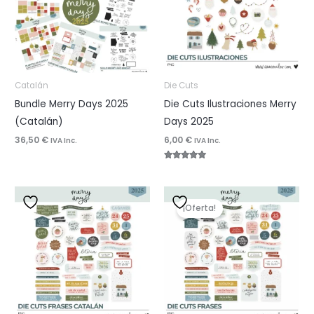
Catalán
Die Cuts
Bundle Merry Days 2025
Die Cuts Ilustraciones Merry
(Catalán)
Days 2025
36,50
€
6,00
€
IVA Inc.
IVA Inc.
Valorado
con
5.00
de 5
¡Oferta!