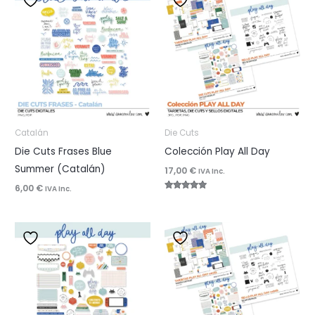
Catalán
Die Cuts
Die Cuts Frases Blue
Colección Play All Day
Summer (Catalán)
17,00
€
IVA Inc.
6,00
€
IVA Inc.
Valorado
con
5.00
de 5