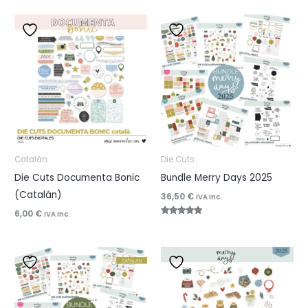
Catalán
Die Cuts
Die Cuts Documenta Bonic
Bundle Merry Days 2025
(Catalán)
36,50
€
IVA Inc.
6,00
€
IVA Inc.
Valorado
con
5.00
de 5