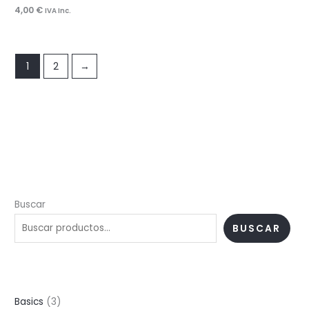
4,00
€
IVA Inc.
1
2
→
Buscar
BUSCAR
3
Basics
3