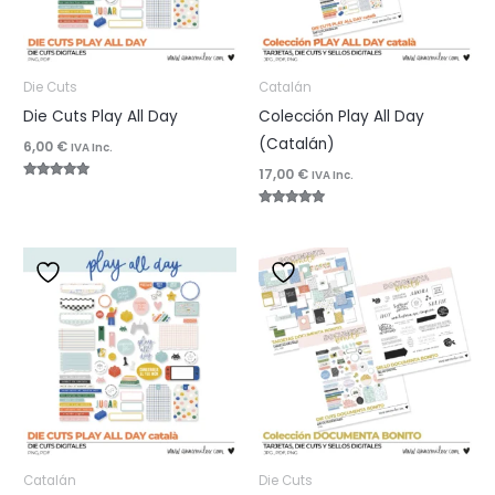
Die Cuts
Catalán
Die Cuts Play All Day
Colección Play All Day
(Catalán)
6,00
€
IVA Inc.
17,00
€
IVA Inc.
Valorado
con
5.00
Valorado
de 5
con
5.00
de 5
Catalán
Die Cuts