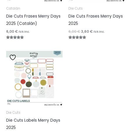
Catalán
Die Cuts
Die Cuts Frases Merry Days
Die Cuts Frases Merry Days
2025 (Catalán)
2025
El
El
6,00
€
6,00
€
3,60
€
IVA Inc.
IVA Inc.
precio
precio
original
actual
Valorado
Valorado
era:
es:
con
con
5.00
5.00
6,00 €.
3,60 €.
de 5
de 5
Die Cuts
Die Cuts Labels Merry Days
2025