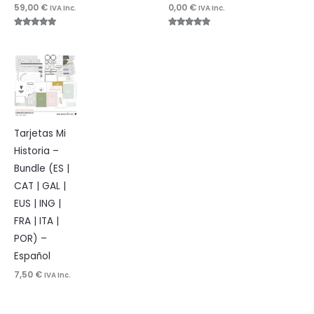
59,00
€
0,00
€
con
IVA Inc.
IVA Inc.
4.83
de 5
Valorado
Valorado
con
con
4.96
5.00
de 5
de 5
Tarjetas Mi
Historia –
Bundle (ES |
CAT | GAL |
EUS | ING |
FRA | ITA |
POR) –
Español
7,50
€
IVA Inc.