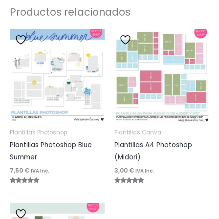
Productos relacionados
Plantillas Photoshop
Plantillas Canva
Plantillas Photoshop Blue
Plantillas A4 Photoshop
Summer
(Midori)
7,50
€
3,00
€
IVA Inc.
IVA Inc.
Valorado
Valorado
con
con
5.00
5.00
de 5
de 5