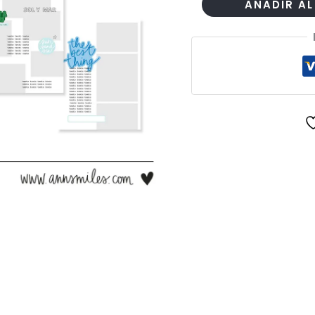
Plantillas
AÑADIR AL
Photoshop
Blue
Summer
cantidad