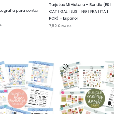
Tarjetas Mi Historia – Bundle (ES |
tografía para contar
CAT | GAL | EUS | ING | FRA | ITA |
POR) – Español
c.
7,50
€
IVA Inc.