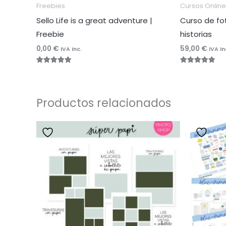
Freebies
Cursos Online
Sello Life is a great adventure |
Curso de fo
Freebie
historias
0,00
€
59,00
€
IVA Inc.
IVA In
Valorado
Valorado
con
con
5.00
4.96
de 5
de 5
Productos relacionados