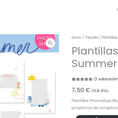
Inicio
/
Tienda
/
Plantill
Plantill
Summer
(
1
valoración
Valorado
1
7,50
€
con
5.00
IVA Inc.
de 5 en
base a
Plantillas Photoshop Bl
valoración
de un
proyectos de Scrapboo
cliente