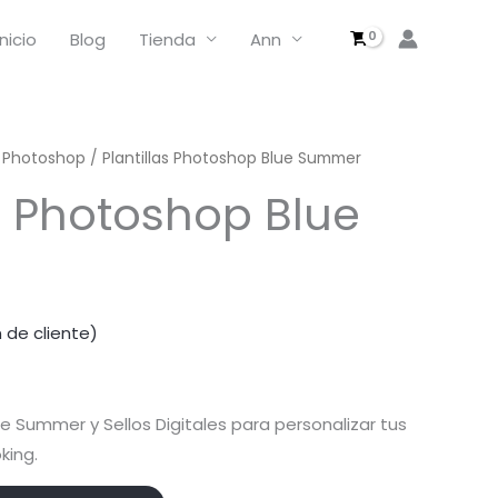
Photoshop
Blue
Inicio
Blog
Tienda
Ann
Summer
cantidad
as Photoshop
/ Plantillas Photoshop Blue Summer
as Photoshop Blue
 de cliente)
ue Summer y Sellos Digitales para personalizar tus
king.