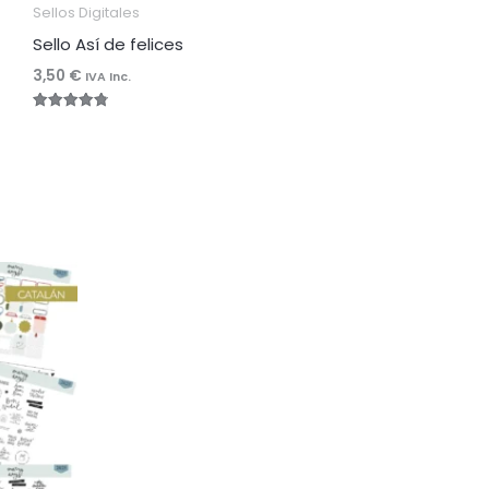
Sellos Digitales
Sello Así de felices
3,50
€
IVA Inc.
Valorado
con
4.83
de 5