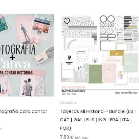
Catalán
tografía para contar
Tarjetas Mi Historia – Bundle (ES |
CAT | GAL | EUS | ING | FRA | ITA |
POR)
c.
7,50
€
IVA Inc.