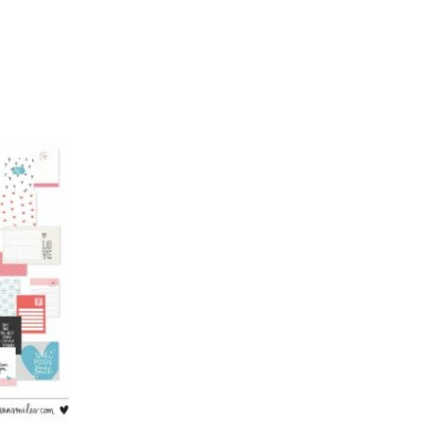
4.96
de 5