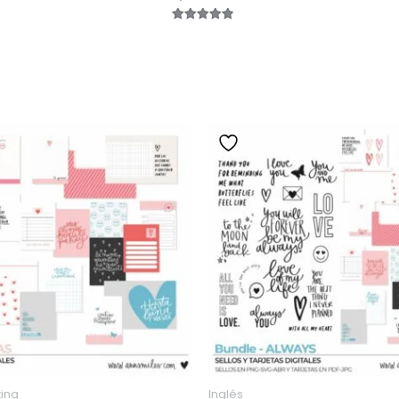
Valorado
con
4.92
de 5
ing
Inglés