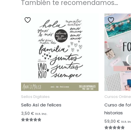
También te recomendamos…
Sellos Digitales
Cursos Online
Sello Así de felices
Curso de fo
historias
3,50
€
IVA Inc.
59,00
€
IVA In
Valorado
con