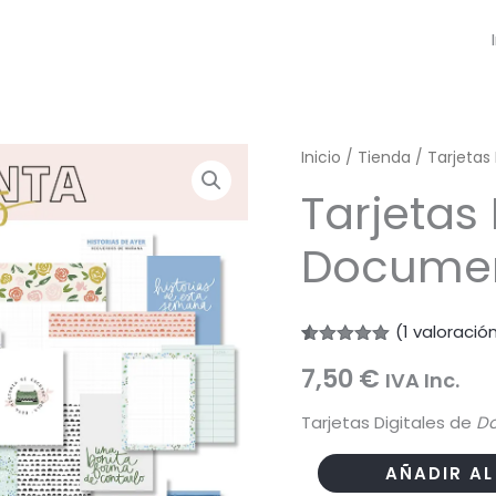
Inicio
/
Tienda
/
Tarjetas 
Tarjetas 
Documen
(
1
valoración
Valorado
1
7,50
€
con
5.00
IVA Inc.
de 5 en
base a
Tarjetas Digitales de
Do
valoración
de un
cliente
Tarjetas
AÑADIR AL