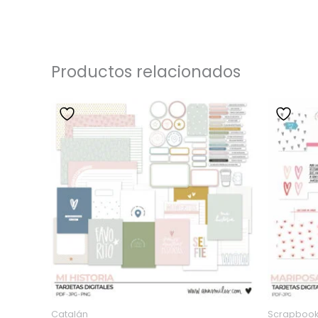
4.83
Valorado
de 5
con
4.96
de 5
Productos relacionados
Catalán
Scrapbook