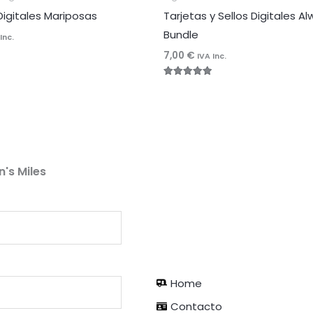
Digitales Mariposas
Tarjetas y Sellos Digitales Al
Bundle
Inc.
7,00
€
IVA Inc.
Valorado
con
5.00
de 5
n's Miles
Home
Contacto