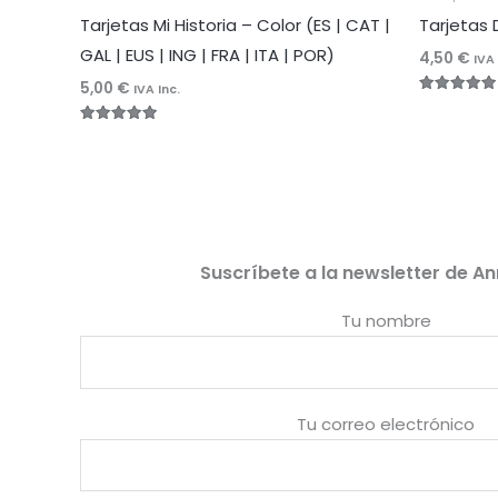
Tarjetas Mi Historia – Color (ES | CAT |
Tarjetas 
GAL | EUS | ING | FRA | ITA | POR)
4,50
€
IVA 
5,00
€
IVA Inc.
Valorado
con
5.00
Valorado
de 5
con
5.00
de 5
Suscríbete a la newsletter de An
Tu nombre
Tu correo electrónico