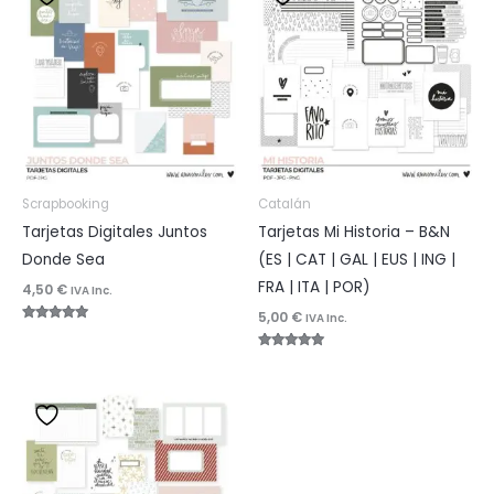
Scrapbooking
Catalán
Tarjetas Digitales Juntos
Tarjetas Mi Historia – B&N
Donde Sea
(ES | CAT | GAL | EUS | ING |
FRA | ITA | POR)
4,50
€
IVA Inc.
5,00
€
IVA Inc.
Valorado
con
5.00
Valorado
de 5
con
5.00
de 5