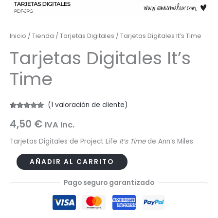
Inicio
/
Tienda
/
Tarjetas Digitales
/ Tarjetas Digitales It’s Time
Tarjetas Digitales It’s
Time
(
1
valoración de cliente)
Valorado
1
4,50
€
con
5.00
de
IVA Inc.
5 en base
a
valoración
de un
Tarjetas Digitales de Project Life
It’s Time
de Ann’s Miles
cliente
Tarjetas
AÑADIR AL CARRITO
Digitales
Pago seguro garantizado
It's
Time
cantidad