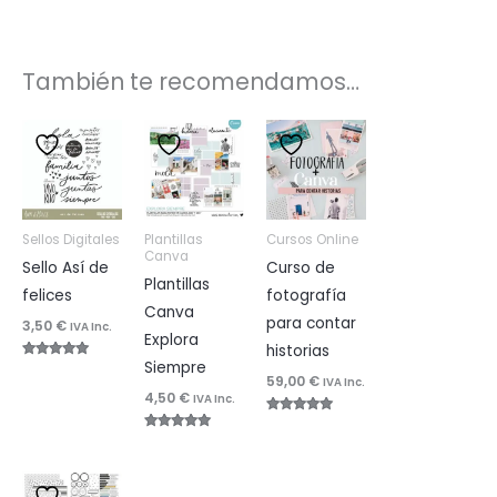
También te recomendamos…
Sellos Digitales
Plantillas
Cursos Online
Canva
Sello Así de
Curso de
Plantillas
felices
fotografía
Canva
para contar
3,50
€
IVA Inc.
Explora
historias
Siempre
Valorado
59,00
€
con
IVA Inc.
4.83
4,50
€
IVA Inc.
de 5
Valorado
con
Valorado
4.96
con
de 5
4.96
de 5