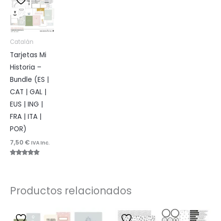
Catalán
Tarjetas Mi
Historia –
Bundle (ES |
CAT | GAL |
EUS | ING |
FRA | ITA |
POR)
7,50
€
IVA Inc.
Valorado
con
4.92
de 5
Productos relacionados