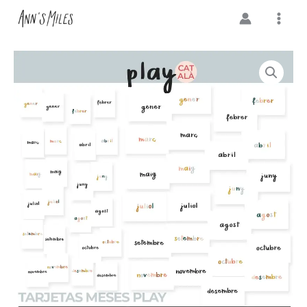
Digitales
Ir
Meses
al
Play
contenido
(Catalán)
cantidad