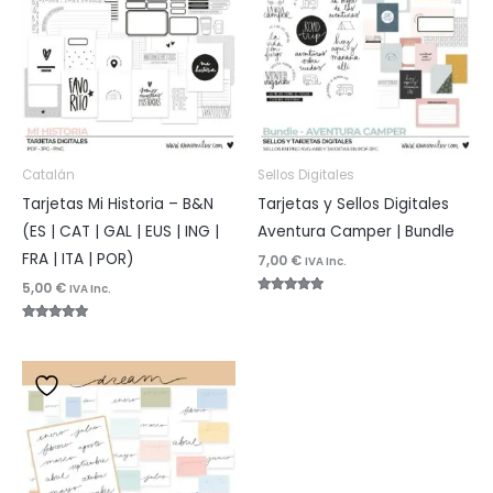
Catalán
Sellos Digitales
Tarjetas Mi Historia – B&N
Tarjetas y Sellos Digitales
(ES | CAT | GAL | EUS | ING |
Aventura Camper | Bundle
FRA | ITA | POR)
7,00
€
IVA Inc.
5,00
€
IVA Inc.
Valorado
con
5.00
Valorado
de 5
con
5.00
de 5