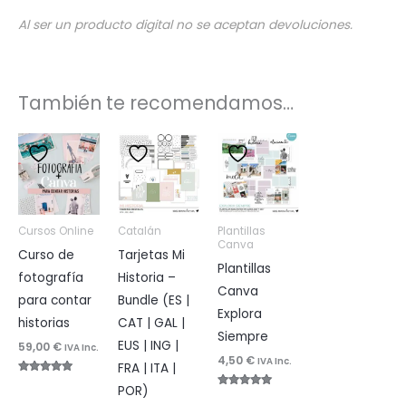
Al ser un producto digital no se aceptan devoluciones.
También te recomendamos…
Cursos Online
Catalán
Plantillas
Canva
Curso de
Tarjetas Mi
Plantillas
fotografía
Historia –
Canva
para contar
Bundle (ES |
Explora
historias
CAT | GAL |
Siempre
EUS | ING |
59,00
€
IVA Inc.
4,50
€
IVA Inc.
FRA | ITA |
Valorado
POR)
con
Valorado
4.96
con