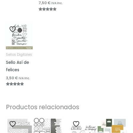
de 5
7,50
€
4.96
IVA Inc.
de 5
Valorado
con
4.92
de 5
Sellos Digitales
Sello Así de
felices
3,50
€
IVA Inc.
Valorado
con
4.83
de 5
Productos relacionados